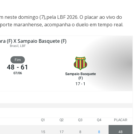
 neste domingo (7),pela LBF 2026. O placar ao vivo do
sporte maranhense, acompanha o duelo em tempo real.
ra (F) X Sampaio Basquete (F)
Brasil, LBF
Fim
48
-
61
07/06
Sampaio Basquete
(F)
17 - 1
Q1
Q2
Q3
Q4
PLACAR
15
17
8
8
48