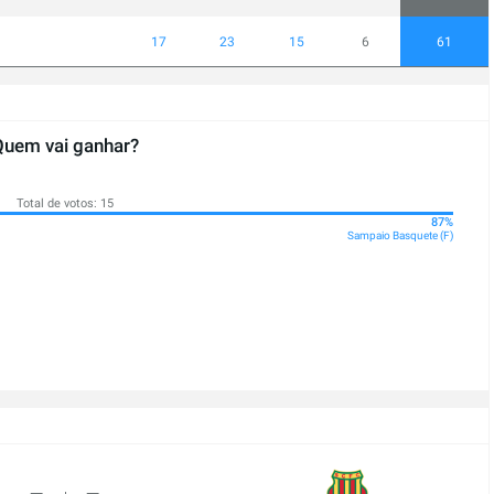
17
23
15
6
61
Quem vai ganhar?
Total de votos: 15
87%
Sampaio Basquete (F)