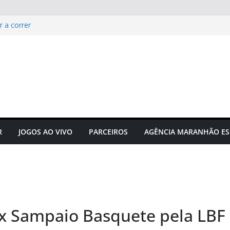
r a correr
u a forma como interpretamos
ão entre atletas amadores
acta hormônios e
Campeonato Sul-americano FIA
puta acontecerá em outubro em
R
JOGOS AO VIVO
PARCEIROS
AGÊNCIA MARANHÃO ES
 x Sampaio Basquete pela LBF