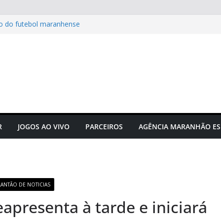
to do futebol maranhense
ngressos do jogo Maranhão x
 das grandes corridas de rua e
ção para evitar lesões
gusto Neto é campeão
e manifesta sobre Assembleia
R
JOGOS AO VIVO
PARCEIROS
AGÊNCIA MARANHÃO ES
LANTÃO DE NOTICIAS
apresenta à tarde e iniciará