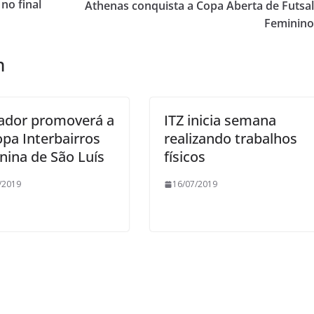
no final
Athenas conquista a Copa Aberta de Futsa
Feminin
m
ador promoverá a
ITZ inicia semana
opa Interbairros
realizando trabalhos
nina de São Luís
físicos
/2019
16/07/2019