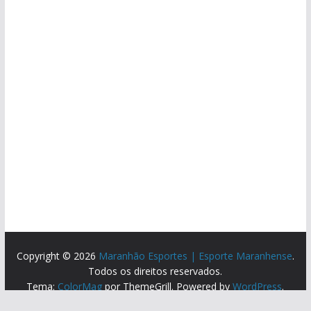
Copyright © 2026
Maranhão Esportes | Esporte Maranhense
.
Todos os direitos reservados.
Tema:
ColorMag
por ThemeGrill. Powered by
WordPress
.