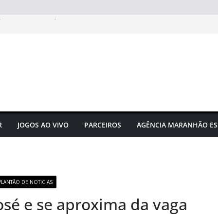
gusto Neto é campeão
e manifesta sobre Assembleia
to do futebol maranhense
ngressos do jogo Maranhão x
 das grandes corridas de rua e
ção para evitar lesões
R
JOGOS AO VIVO
PARCEIROS
AGÊNCIA MARANHÃO ES
PLANTÃO DE NOTICIAS
osé e se aproxima da vaga