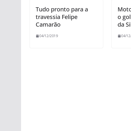
Tudo pronto para a
Moto
travessia Felipe
o go
Camarão
da Si
04/12/2019
04/12