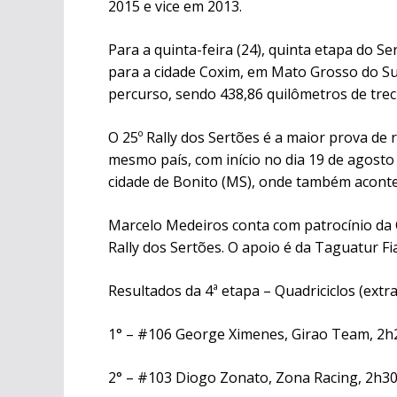
2015 e vice em 2013.
Para a quinta-feira (24), quinta etapa do 
para a cidade Coxim, em Mato Grosso do Su
percurso, sendo 438,86 quilômetros de tre
O 25º Rally dos Sertões é a maior prova de 
mesmo país, com início no dia 19 de agost
cidade de Bonito (MS), onde também aconte
Marcelo Medeiros conta com patrocínio da C
Rally dos Sertões. O apoio é da Taguatur Fi
Resultados da 4ª etapa – Quadriciclos (extra-
1° – #106 George Ximenes, Girao Team, 2
2° – #103 Diogo Zonato, Zona Racing, 2h3