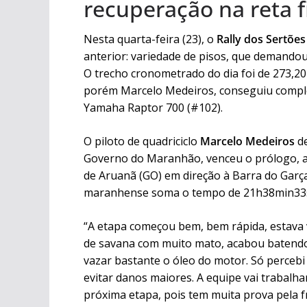
recuperação na reta f
Nesta quarta-feira (23), o
Rally dos Sertões
anterior: variedade de pisos, que demando
O trecho cronometrado do dia foi de 273,20
porém Marcelo Medeiros, conseguiu comple
Yamaha Raptor 700 (#102).
O piloto de quadriciclo
Marcelo Medeiros
de
Governo do Maranhão, venceu o prólogo, a s
de Aruanã (GO) em direção à Barra do Garça
maranhense soma o tempo de 21h38min33
“A etapa começou bem, bem rápida, estava 
de savana com muito mato, acabou batendo 
vazar bastante o óleo do motor. Só percebi 
evitar danos maiores. A equipe vai trabalh
próxima etapa, pois tem muita prova pela f