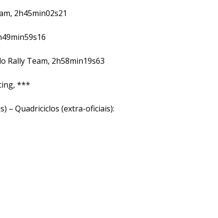
eam, 2h45min02s21
2h49min59s16
ado Rally Team, 2h58min19s63
ing, ***
 – Quadriciclos (extra-oficiais):