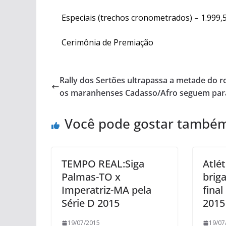
Especiais (trechos cronometrados) – 1.999,
Cerimônia de Premiação
Rally dos Sertões ultrapassa a metade do ro
os maranhenses Cadasso/Afro seguem par
Você pode gostar també
TEMPO REAL:Siga
Atlé
Palmas-TO x
brig
Imperatriz-MA pela
fina
Série D 2015
2015
19/07/2015
19/07