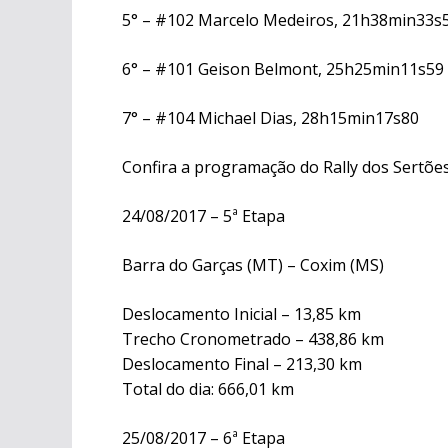
5° – #102 Marcelo Medeiros, 21h38min33s
6° – #101 Geison Belmont, 25h25min11s59
7° – #104 Michael Dias, 28h15min17s80
Confira a programação do Rally dos Sertõe
24/08/2017 – 5ª Etapa
Barra do Garças (MT) – Coxim (MS)
Deslocamento Inicial – 13,85 km
Trecho Cronometrado – 438,86 km
Deslocamento Final – 213,30 km
Total do dia: 666,01 km
25/08/2017 – 6ª Etapa