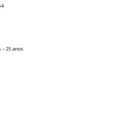
54
s – 25 anos