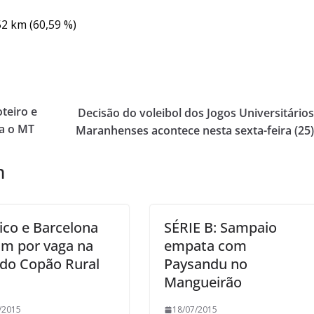
52 km (60,59 %)
teiro e
Decisão do voleibol dos Jogos Universitário
a o MT
Maranhenses acontece nesta sexta-feira (25
m
tico e Barcelona
SÉRIE B: Sampaio
am por vaga na
empata com
l do Copão Rural
Paysandu no
Mangueirão
/2015
18/07/2015