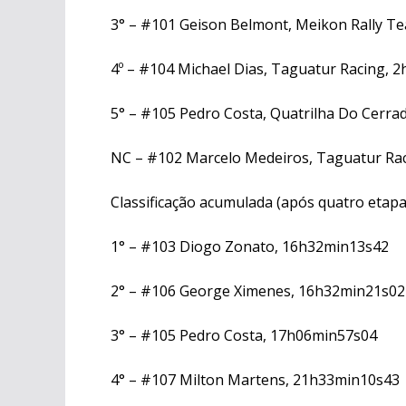
3° – #101 Geison Belmont, Meikon Rally T
4º – #104 Michael Dias, Taguatur Racing, 
5° – #105 Pedro Costa, Quatrilha Do Cerr
NC – #102 Marcelo Medeiros, Taguatur Rac
Classificação acumulada (após quatro etapas)
1° – #103 Diogo Zonato, 16h32min13s42
2° – #106 George Ximenes, 16h32min21s02
3° – #105 Pedro Costa, 17h06min57s04
4° – #107 Milton Martens, 21h33min10s43