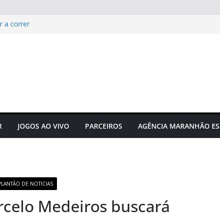
r a correr
e manifesta sobre Assembleia
tam Sérgio Frota
acta hormônios e
Campeonato Sul-americano FIA
puta acontecerá em outubro em
R
JOGOS AO VIVO
PARCEIROS
AGÊNCIA MARANHÃO ES
PLANTÃO DE NOTICIAS
arcelo Medeiros buscará