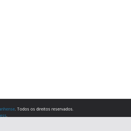
anhense
. Todos os direitos reservados.
ess
.