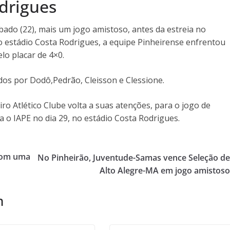
drigues
ábado (22), mais um jogo amistoso, antes da estreia no
stádio Costa Rodrigues, a equipe Pinheirense enfrentou
lo placar de 4×0.
dos por Dodô,Pedrão, Cleisson e Clessione.
ro Atlético Clube volta a suas atenções, para o jogo de
o IAPE no dia 29, no estádio Costa Rodrigues.
 com uma
No Pinheirão, Juventude-Samas vence Seleção d
Alto Alegre-MA em jogo amistos
m