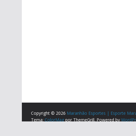
Copyright © 2026
Maranhão Esportes | Esporte Mar
Tema:
ColorMag
por ThemeGrill. Powered by
WordPr