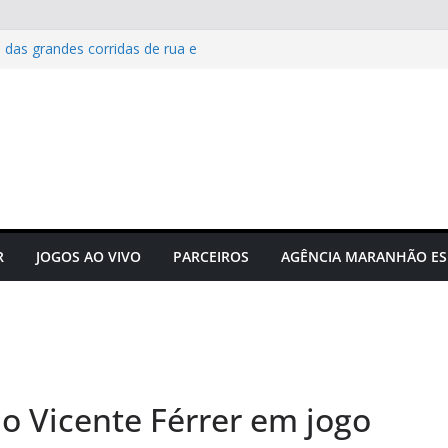
 das grandes corridas de rua e
ção para evitar lesões
Maranhão e projeta confronto
e C
 novos times para o
do em novembro
to do futebol maranhense
ngressos do jogo Maranhão x
R
JOGOS AO VIVO
PARCEIROS
AGÊNCIA MARANHÃO ES
ão Vicente Férrer em jogo