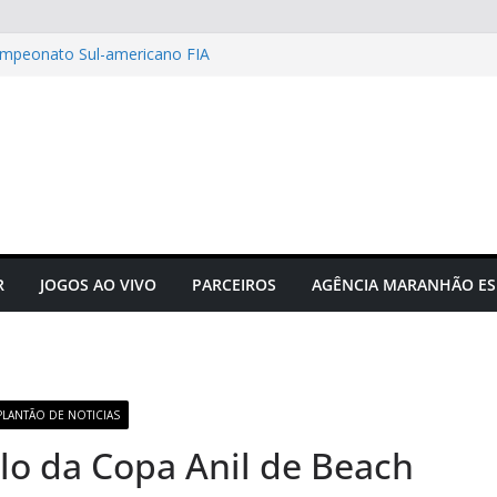
Campeonato Sul-americano FIA
puta acontecerá em outubro em
gusto Neto é campeão
e manifesta sobre Assembleia
tam Sérgio Frota
acta hormônios e
R
JOGOS AO VIVO
PARCEIROS
AGÊNCIA MARANHÃO ES
PLANTÃO DE NOTICIAS
ulo da Copa Anil de Beach