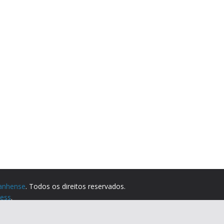
anhense
. Todos os direitos reservados.
ess
.