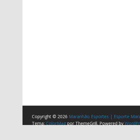
Copyright © 2026
Maranhão Esportes | Esporte Mar
Tema:
ColorMag
por ThemeGrill. Powered by
WordPr