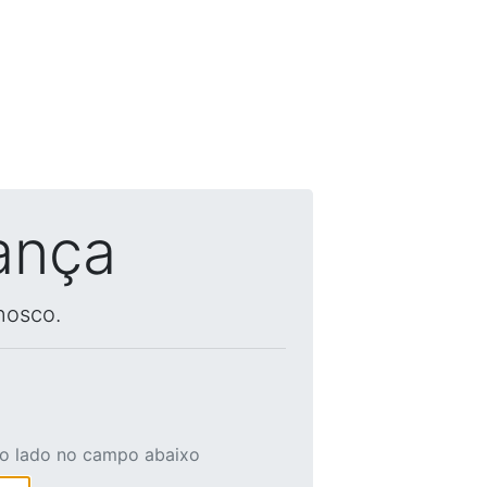
ança
nosco.
ao lado no campo abaixo