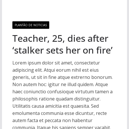
PLANTÃO DE NOTICIAS
Teacher, 25, dies after
‘stalker sets her on fire’
Lorem ipsum dolor sit amet, consectetur
adipiscing elit. Atqui eorum nihil est eius
generis, ut sit in fine atque extrerno bonorum.
Non autem hoc: igitur ne illud quidem. Atque
haec coniunctio confusioque virtutum tamen a
philosophis ratione quadam distinguitur.
Utilitatis causa amicitia est quaesita. Sed
emolumenta communia esse dicuntur, recte
autem facta et peccata non habentur
communia. Itaque his sapiens semper vacabit.