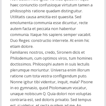
haec coniunctio confusioque virtutum tamen a
philosophis ratione quadam distinguitur.
Utilitatis causa amicitia est quaesita. Sed
emolumenta communia esse dicuntur, recte
autem facta et peccata non habentur
communia. Itaque his sapiens semper vacabit.
Duo Reges: constructio interrete. At enim hic
etiam dolore.
Familiares nostros, credo, Sironem dicis et
Philodemum, cum optimos viros, tum homines
doctissimos. Philosophi autem in suis lectulis
plerumque moriuntur. Universa enim illorum
ratione cum tota vestra confligendum puto.
Nonne igitur tibi videntur, inquit, mala? Pisone
in eo gymnasio, quod Ptolomaeum vocatur,
unaque nobiscum Q. Quia dolori non voluptas
contraria est, sed doloris privatio. Sed tempus
est, si videtur, et recta quidem ad me. An