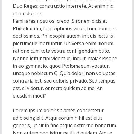
Duo Reges: constructio interrete. At enim hic
etiam dolore.
Familiares nostros, credo, Sironem dicis et
Philodemum, cum optimos viros, tum homines
doctissimos. Philosophi autem in suis lectulis
plerumque moriuntur. Universa enim illorum
ratione cum tota vestra confligendum puto.
Nonne igitur tibi videntur, inquit, mala? Pisone
in eo gymnasio, quod Ptolomaeum vocatur,
unaque nobiscum Q. Quia dolori non voluptas
contraria est, sed doloris privatio. Sed tempus
est, si videtur, et recta quidem ad me. An
eiusdem modi?
Lorem ipsum dolor sit amet, consectetur
adipiscing elit. Atqui eorum nihil est eius
generis, ut sit in fine atque extrerno bonorum.
Non autem hoc: igitur ne illud quidem. Atque