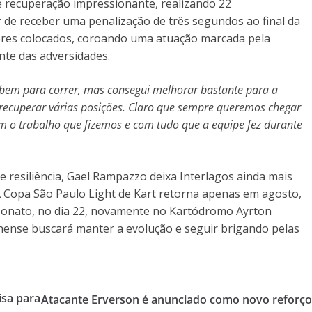
e recuperação impressionante, realizando 22
 de receber uma penalização de três segundos ao final da
hores colocados, coroando uma atuação marcada pela
ante das adversidades.
 bem para correr, mas consegui melhorar bastante para a
recuperar várias posições. Claro que sempre queremos chegar
om o trabalho que fizemos e com tudo que a equipe fez durante
 resiliência, Gael Rampazzo deixa Interlagos ainda mais
 Copa São Paulo Light de Kart retorna apenas em agosto,
eonato, no dia 22, novamente no Kartódromo Ayrton
hense buscará manter a evolução e seguir brigando pelas
isa para
Atacante Erverson é anunciado como novo reforç