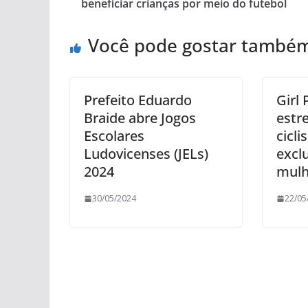
beneficiar crianças por meio do futebol
Você pode gostar també
Prefeito Eduardo
Girl
Braide abre Jogos
estre
Escolares
cicl
Ludovicenses (JELs)
excl
2024
mulh
30/05/2024
22/05