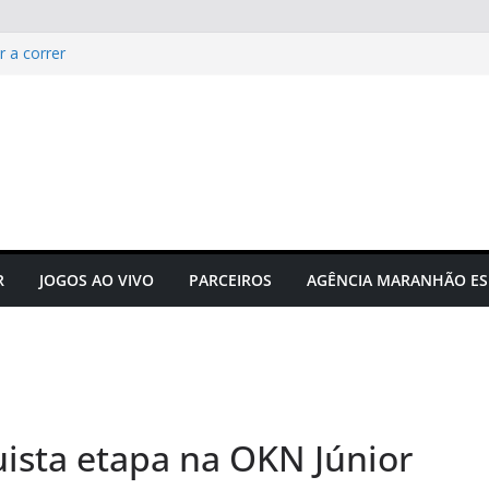
r a correr
e manifesta sobre Assembleia
tam Sérgio Frota
acta hormônios e
Campeonato Sul-americano FIA
puta acontecerá em outubro em
R
JOGOS AO VIVO
PARCEIROS
AGÊNCIA MARANHÃO ES
ista etapa na OKN Júnior