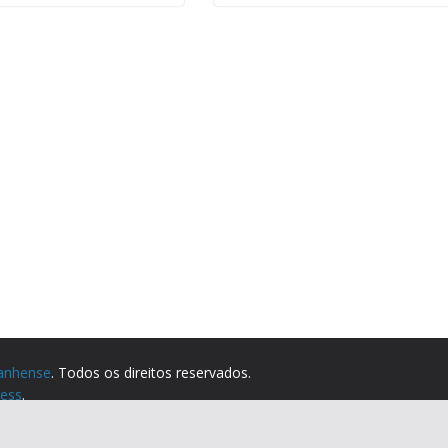
anhense
. Todos os direitos reservados.
ess
.