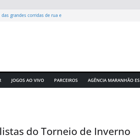
 das grandes corridas de rua e
ção para evitar lesões
Maranhão e projeta confronto
e C
 novos times para o
do em novembro
to do futebol maranhense
ngressos do jogo Maranhão x
R
JOGOS AO VIVO
PARCEIROS
AGÊNCIA MARANHÃO ES
listas do Torneio de Inverno