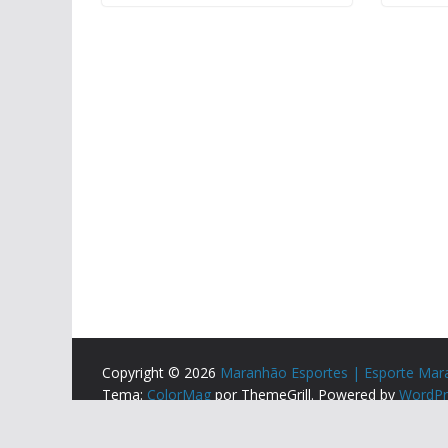
Copyright © 2026
Maranhão Esportes | Esporte Mar
Tema:
ColorMag
por ThemeGrill. Powered by
WordPr