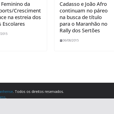
i Feminino da
Cadasso e João Afro
ports/Cresciment
continuam no páreo
nce na estreia dos
na busca de título
s Escolares
para o Maranhão no
Rally dos Sertões
/2015
06/08/2015
anhense
. Todos os direitos reservados.
ess
.