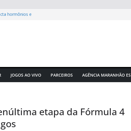
acta hormônios e
Campeonato Sul-americano FIA
puta acontecerá em outubro em
r a correr
e manifesta sobre Assembleia
tam Sérgio Frota
R
JOGOS AO VIVO
PARCEIROS
AGÊNCIA MARANHÃO ES
penúltima etapa da Fórmula 4
agos