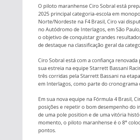
O piloto maranhense Ciro Sobral está prepa
2025 principal categoria-escola em monopo
Norte/Nordeste na F4 Brasil, Ciro vai disputa
no Autódromo de Interlagos, em São Paulo,
o objetivo de conquistar grandes resultad
de destaque na classificação geral da catego
Ciro Sobral está com a confiança renovada 
sua estreia na equipe Starrett Bassani Rac
três corridas pela Starrett Bassani na eta
em Interlagos, como parte do cronograma o
Em sua nova equipe na Fórmula 4 Brasil, Cir
posições e repetir o bom desempenho do in
de uma pole position e de uma vitória histór
momento, o piloto maranhense é o 8° coloca
pontos.