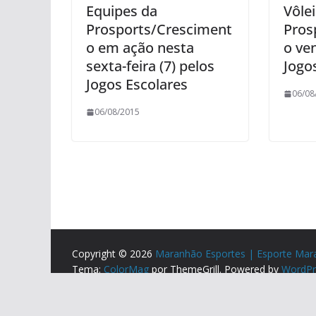
Equipes da
Vôle
Prosports/Cresciment
Pros
o em ação nesta
o ve
sexta-feira (7) pelos
Jogo
Jogos Escolares
06/08
06/08/2015
Copyright © 2026
Maranhão Esportes | Esporte Mar
Tema:
ColorMag
por ThemeGrill. Powered by
WordPr