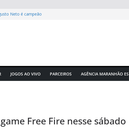
gusto Neto é campeão
 novos times para o
do em novembro
to do futebol maranhense
ngressos do jogo Maranhão x
 das grandes corridas de rua e
ção para evitar lesões
R
JOGOS AO VIVO
PARCEIROS
AGÊNCIA MARANHÃO ES
 game Free Fire nesse sábado