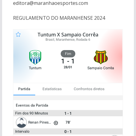
editora@maranhaoesportes.com
REGULAMENTO DO MARANHENSE 2024
Tuntum X Sampaio Corrêa
Brasil, Maranhense, Rodada 6
Fim
1
-
1
28/01
Tuntum
Sampaio Corrêa
Partida
Estatísticas
Confrontos diretos
Eventos da Partida
1 - 1
Fim dos 90 Minutos
Renan Pineschi
78'
0 - 1
Intervalo