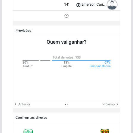
14'
Emerson Carioca
Previsões
Quem vai ganhar?
Total de votos: 133
0%
20%
13%
67%
que
Tuntum
Empate
Sampaio Corrêa
Anterior
Próximo
Confrontos diretos