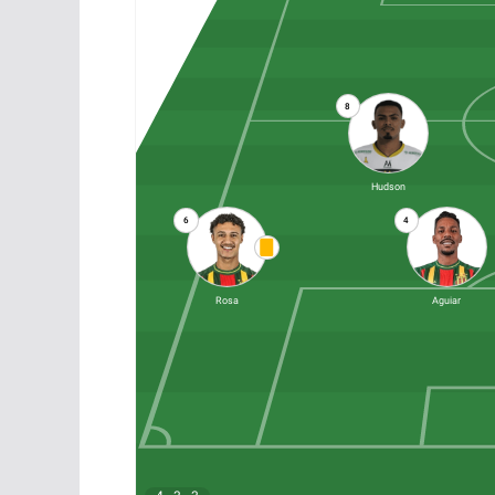
8
Hudson
6
4
Rosa
Aguiar