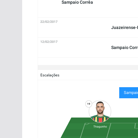
Sampaio Corrêa
22/02/2017
Juazeirense
12/02/2017
Sampaio Cor
Escalações
Sampaio
19
Thiaguinho