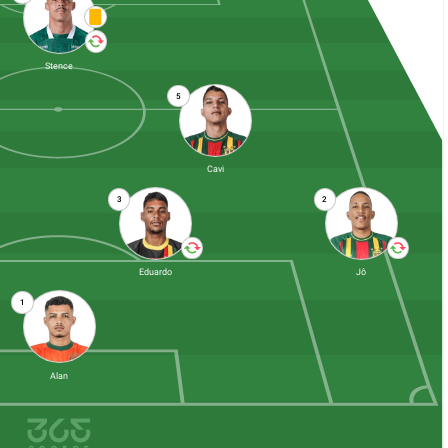
Stence
5
Cavi
3
2
Eduardo
Jô
1
Alan