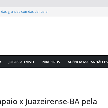
 das grandes corridas de rua e
ção para evitar lesões
gusto Neto é campeão
e manifesta sobre Assembleia
to do futebol maranhense
ngressos do jogo Maranhão x
R
JOGOS AO VIVO
PARCEIROS
AGÊNCIA MARANHÃO ES
paio x Juazeirense-BA pela