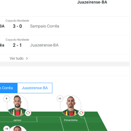
Juazeirense-BA
Copa do Nordeste
3 - 0
-BA
Sampaio Corrêa
Copa do Nordeste
2 - 1
rêa
Juazeirense-BA
Ver tudo
 Corrêa
Juazeirense-BA
9
11
James
Pimentinha
10