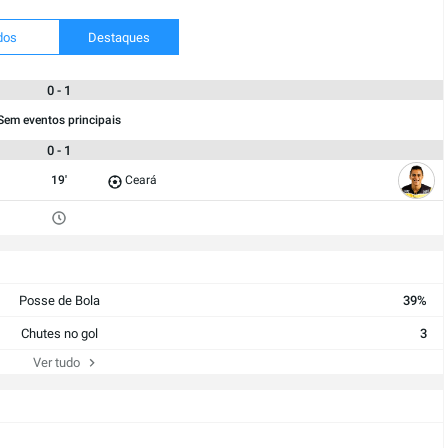
dos
Destaques
0 - 1
Sem eventos principais
0 - 1
19'
Ceará
Posse de Bola
39%
Chutes no gol
3
Ver tudo