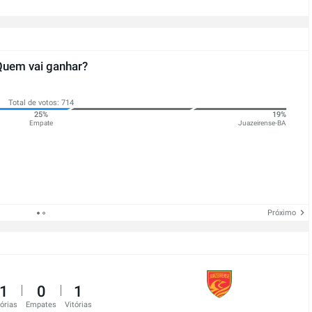
Quem vai ganhar?
Total de votos: 714
25%
19%
Empate
Juazeirense-BA
Próximo
1
0
1
tórias
Empates
Vitórias