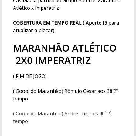
Castelão a partida do Grupo B entre Maranhão
Atlético x Imperatriz.
COBERTURA EM TEMPO REAL ( Aperte f5 para
atualizar o placar)
MARANHÃO ATLÉTICO
2X0 IMPERATRIZ
( FIM DE JOGO)
( Goool do Maranhão) Rômulo César aos 38´2º
tempo
( Goool do Maranhão) André Luís aos 40´ 2º
tempo