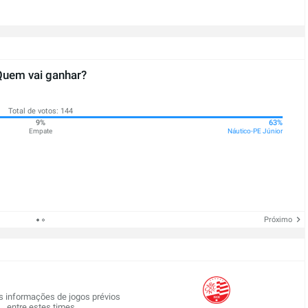
Quem vai ganhar?
Total de votos: 144
9%
63%
Empate
Náutico-PE Júnior
Próximo
 informações de jogos prévios
entre estes times