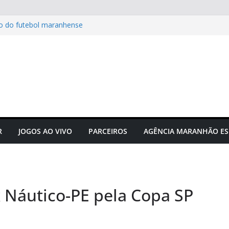
to do futebol maranhense
ngressos do jogo Maranhão x
 das grandes corridas de rua e
ção para evitar lesões
gusto Neto é campeão
e manifesta sobre Assembleia
R
JOGOS AO VIVO
PARCEIROS
AGÊNCIA MARANHÃO ES
 Náutico-PE pela Copa SP