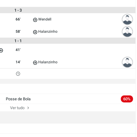
1 - 3
66'
Wendell
58'
Halanzinho
1 - 1
41'
14'
Halanzinho
Posse de Bola
60%
Ver tudo