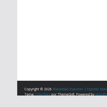
Copyright © 2026
Maranhão Esportes | Esporte Mar
Tema:
ColorMag
por ThemeGrill. Powered by
WordPr