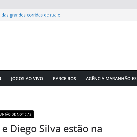
 das grandes corridas de rua e
ção para evitar lesões
Maranhão e projeta confronto
e C
 novos times para o
do em novembro
to do futebol maranhense
ngressos do jogo Maranhão x
R
JOGOS AO VIVO
PARCEIROS
AGÊNCIA MARANHÃO ES
LANTÃO DE NOTICIAS
 e Diego Silva estão na