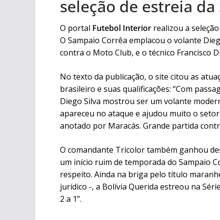
seleção de estreia da 
O portal
Futebol Interior
realizou a seleçã
O Sampaio Corrêa emplacou o volante Diego
contra o Moto Club, e o técnico Francisco 
No texto da publicação, o site citou as atu
brasileiro e suas qualificações: “Com pas
Diego Silva mostrou ser um volante moderno
apareceu no ataque e ajudou muito o setor
anotado por Maracás. Grande partida contra
O comandante Tricolor também ganhou desta
um início ruim de temporada do Sampaio Co
respeito. Ainda na briga pelo título mara
jurídico -, a Bolívia Querida estreou na Sér
2 a 1”.