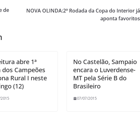
e de
NOVA OLINDA:2ª Rodada da Copa do Interior j
aponta favorito
m
itura abre 1ª
No Castelão, Sampaio
 dos Campeões
encara o Luverdense-
ona Rural I neste
MT pela Série B do
ngo (12)
Brasileiro
/2015
07/07/2015