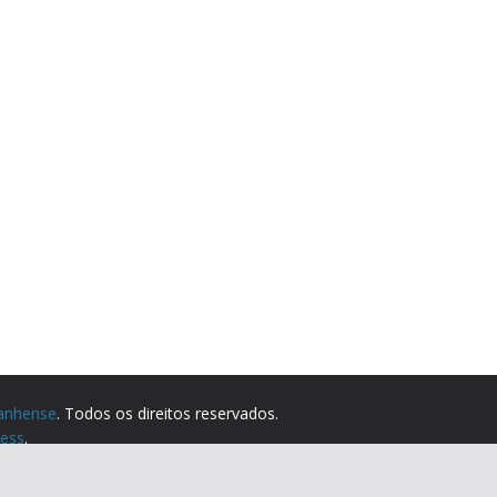
anhense
. Todos os direitos reservados.
ess
.