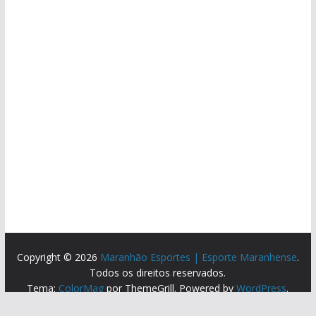
Copyright © 2026
Maranhão Esportes | Esporte Maranhense
.
Todos os direitos reservados.
Tema:
ColorMag
por ThemeGrill. Powered by
WordPress
.