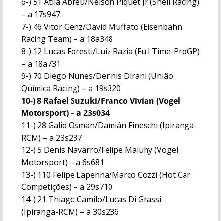
6-) 51 Átila Abreu/Nelson Piquet Jr (Shell Racing)
– a 17s947
7-) 46 Vitor Genz/David Muffato (Eisenbahn
Racing Team) – a 18a348
8-) 12 Lucas Foresti/Luiz Razia (Full Time-ProGP)
– a 18a731
9-) 70 Diego Nunes/Dennis Dirani (União
Química Racing) – a 19s320
10-) 8 Rafael Suzuki/Franco Vivian (Vogel
Motorsport) – a 23s034
11-) 28 Galid Osman/Damián Fineschi (Ipiranga-
RCM) – a 23s237
12-) 5 Denis Navarro/Felipe Maluhy (Vogel
Motorsport) – a 6s681
13-) 110 Felipe Lapenna/Marco Cozzi (Hot Car
Competições) – a 29s710
14-) 21 Thiago Camilo/Lucas Di Grassi
(Ipiranga-RCM) – a 30s236