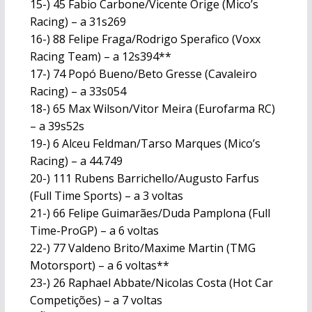
15-) 45 Fabio Carbone/Vicente Orige (Mico’s
Racing) – a 31s269
16-) 88 Felipe Fraga/Rodrigo Sperafico (Voxx
Racing Team) – a 12s394**
17-) 74 Popó Bueno/Beto Gresse (Cavaleiro
Racing) – a 33s054
18-) 65 Max Wilson/Vitor Meira (Eurofarma RC)
– a 39s52s
19-) 6 Alceu Feldman/Tarso Marques (Mico’s
Racing) – a 44.749
20-) 111 Rubens Barrichello/Augusto Farfus
(Full Time Sports) – a 3 voltas
21-) 66 Felipe Guimarães/Duda Pamplona (Full
Time-ProGP) – a 6 voltas
22-) 77 Valdeno Brito/Maxime Martin (TMG
Motorsport) – a 6 voltas**
23-) 26 Raphael Abbate/Nicolas Costa (Hot Car
Competições) – a 7 voltas