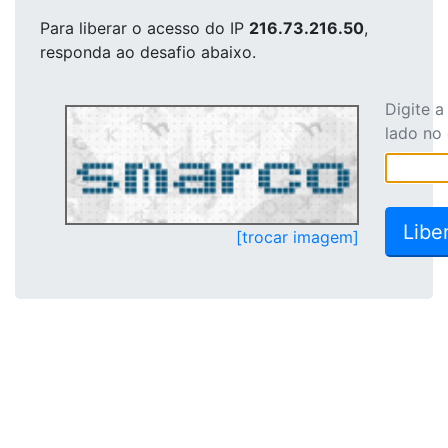
Para liberar o acesso
do IP
216.73.216.50
,
responda ao desafio abaixo.
Digite 
lado no
[trocar imagem]