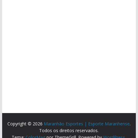
Copyright © 2026
Maranhão Esportes | Esporte Maranhense
.
Todos os direitos reservados.
Tema:
ColorMag
por ThemeGrill. Powered by
WordPress
.