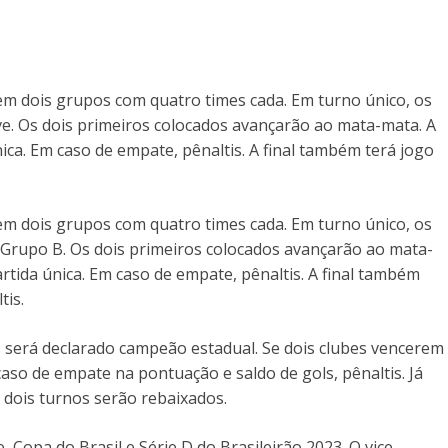
 em dois grupos com quatro times cada. Em turno único, os
ve. Os dois primeiros colocados avançarão ao mata-mata. A
nica. Em caso de empate, pênaltis. A final também terá jogo
 em dois grupos com quatro times cada. Em turno único, os
 Grupo B. Os dois primeiros colocados avançarão ao mata-
artida única. Em caso de empate, pênaltis. A final também
tis.
será declarado campeão estadual. Se dois clubes vencerem
caso de empate na pontuação e saldo de gols, pênaltis. Já
 dois turnos serão rebaixados.
Copa do Brasil e Série D do Brasileirão 2023. O vice-