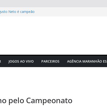
gusto Neto é campeão
 novos times para o
do em novembro
to do futebol maranhense
ngressos do jogo Maranhão x
 das grandes corridas de rua e
ção para evitar lesões
R
JOGOS AO VIVO
PARCEIROS
AGÊNCIA MARANHÃO ES
ino pelo Campeonato