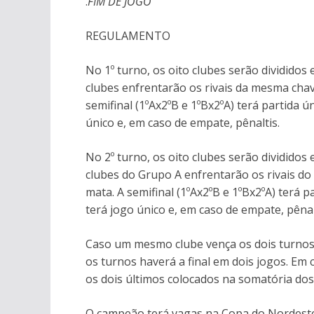
.
FIM DE JOGO
REGULAMENTO
No 1º turno, os oito clubes serão divididos
clubes enfrentarão os rivais da mesma cha
semifinal (1ºAx2ºB e 1ºBx2ºA) terá partida ú
único e, em caso de empate, pênaltis.
No 2º turno, os oito clubes serão divididos
clubes do Grupo A enfrentarão os rivais do
mata. A semifinal (1ºAx2ºB e 1ºBx2ºA) terá p
terá jogo único e, em caso de empate, pênal
Caso um mesmo clube vença os dois turnos 
os turnos haverá a final em dois jogos. Em 
os dois últimos colocados na somatória dos
O campeão terá vagas na Copa do Nordeste, 