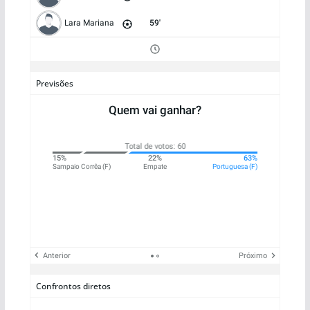
Lara Mariana
59'
Previsões
Quem vai ganhar?
Total de votos: 60
0%
15%
22%
63%
que
Sampaio Corrêa (F)
Empate
Portuguesa (F)
Anterior
Próximo
Confrontos diretos