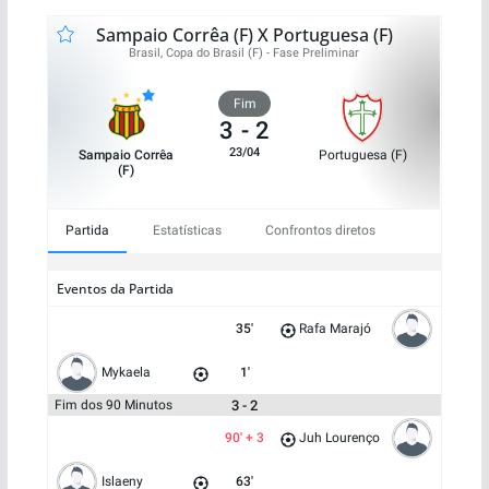
Sampaio Corrêa (F) X Portuguesa (F)
Brasil, Copa do Brasil (F) - Fase Preliminar
Fim
3
-
2
23/04
Sampaio Corrêa
Portuguesa (F)
(F)
Partida
Estatísticas
Confrontos diretos
Eventos da Partida
35'
Rafa Marajó
Mykaela
1'
3 - 2
Fim dos 90 Minutos
90' + 3
Juh Lourenço
Islaeny
63'