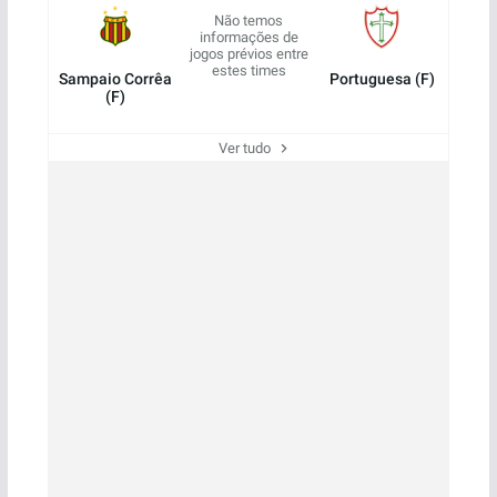
Não temos
informações de
jogos prévios entre
estes times
Sampaio Corrêa
Portuguesa (F)
(F)
Ver tudo