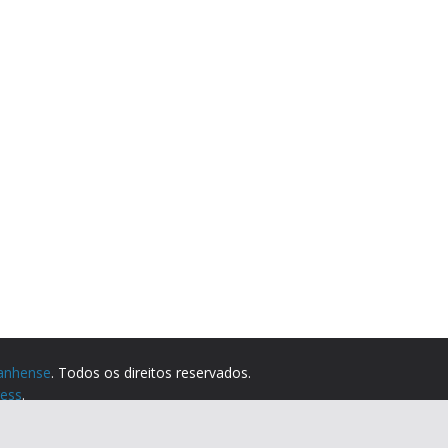
anhense
. Todos os direitos reservados.
ess
.