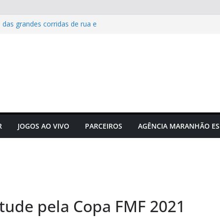
 das grandes corridas de rua e
ção para evitar lesões
Maranhão e projeta confronto
e C
 novos times para o
do em novembro
to do futebol maranhense
ngressos do jogo Maranhão x
R
JOGOS AO VIVO
PARCEIROS
AGÊNCIA MARANHÃO ES
entude pela Copa FMF 2021