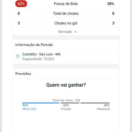
62%
Posse de Bola
38%
8
Total de chutes
8
3
Chutes no gol
3
Ver tudo
Informação da Partida
Castelão - Sao Luis - MA
Capacidade: 75,263
Previsões
Quem vai ganhar?
Total de votos: 168
7%
43%
23%
34%
que
Moto Club
Empate
Maracanã