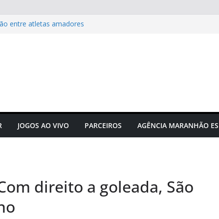
ão entre atletas amadores
acta hormônios e
Campeonato Sul-americano FIA
puta acontecerá em outubro em
r a correr
u a forma como interpretamos
R
JOGOS AO VIVO
PARCEIROS
AGÊNCIA MARANHÃO ES
Com direito a goleada, São
ano