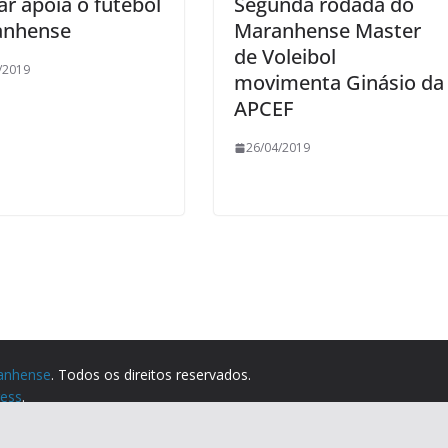
r apoia o futebol
Segunda rodada do
anhense
Maranhense Master
de Voleibol
/2019
movimenta Ginásio da
APCEF
26/04/2019
anhense
. Todos os direitos reservados.
ess
.