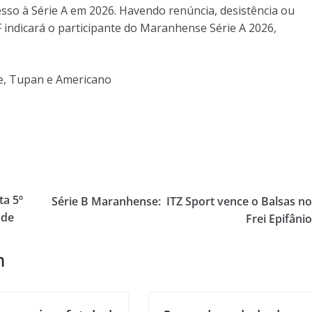
so à Série A em 2026. Havendo renúncia, desistência ou
indicará o participante do Maranhense Série A 2026,
e, Tupan e Americano
ta 5º
Série B Maranhense: ITZ Sport vence o Balsas n
ude
Frei Epifâni
m