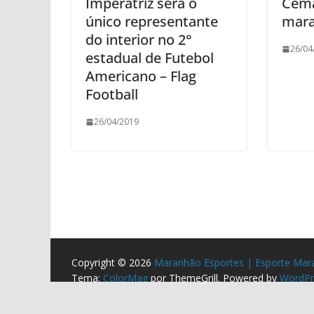
Imperatriz será o
Cema
único representante
mar
do interior no 2°
26/04
estadual de Futebol
Americano – Flag
Football
26/04/2019
Copyright © 2026
Maranhão Esportes | Esporte Mar
Tema:
ColorMag
por ThemeGrill. Powered by
WordPr