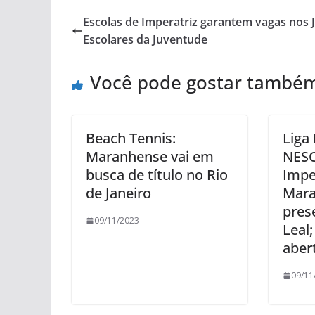
Escolas de Imperatriz garantem vagas nos 
Escolares da Juventude
Você pode gostar també
Beach Tennis:
Liga
Maranhense vai em
NES
busca de título no Rio
Impe
de Janeiro
Mara
pres
09/11/2023
Leal;
aber
09/11