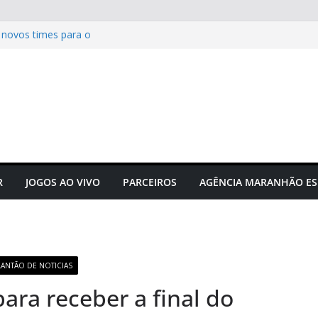
 novos times para o
do em novembro
to do futebol maranhense
ngressos do jogo Maranhão x
 das grandes corridas de rua e
ção para evitar lesões
gusto Neto é campeão
R
JOGOS AO VIVO
PARCEIROS
AGÊNCIA MARANHÃO ES
LANTÃO DE NOTICIAS
ara receber a final do