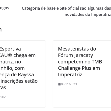
Jogos
Categoria de base e Site oficial são algumas da
novidades do Imperatri
m
 Esportiva
Mesatenistas do
CAU® chega em
Fórum Jaracaty
ratriz, no
competem no TMB
nhão, com
Challenge Plus em
ença de Rayssa
Imperatriz
 inscrições estão
08/11/2023
tas
/2023