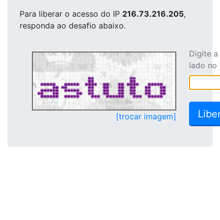
Para liberar o acesso
do IP
216.73.216.205
,
responda ao desafio abaixo.
Digite 
lado no
[trocar imagem]