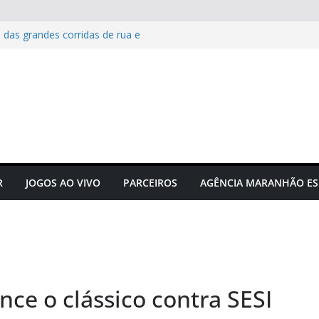
 das grandes corridas de rua e
ção para evitar lesões
Maranhão e projeta confronto
e C
 novos times para o
do em novembro
to do futebol maranhense
ngressos do jogo Maranhão x
R
JOGOS AO VIVO
PARCEIROS
AGÊNCIA MARANHÃO ES
ce o clássico contra SESI