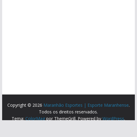
Copyright © 2026
Maranhão Esportes | Esporte Maranhense
.
Todos os direitos reservados.
Tema:
ColorMag
por ThemeGrill. Powered by
WordPress
.