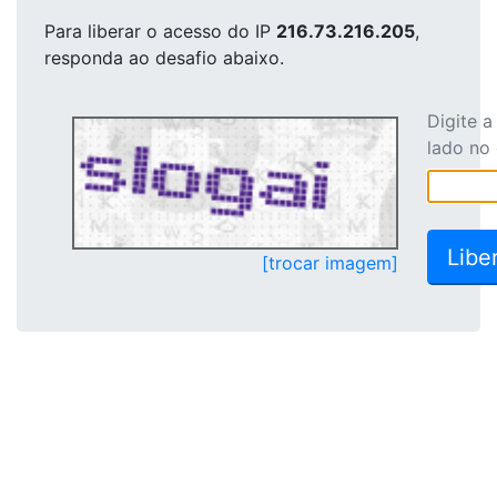
Para liberar o acesso
do IP
216.73.216.205
,
responda ao desafio abaixo.
Digite 
lado no
[trocar imagem]