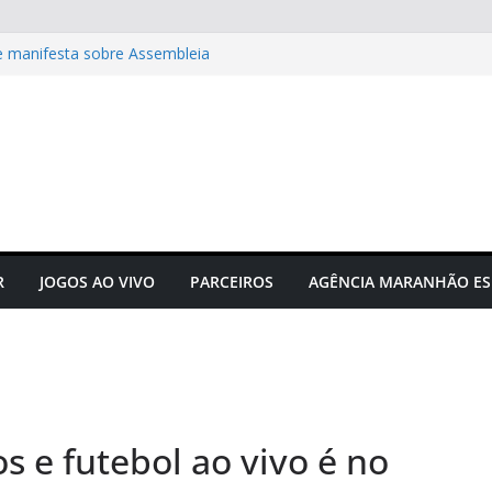
e manifesta sobre Assembleia
to do futebol maranhense
ngressos do jogo Maranhão x
 das grandes corridas de rua e
ção para evitar lesões
gusto Neto é campeão
R
JOGOS AO VIVO
PARCEIROS
AGÊNCIA MARANHÃO ES
 e futebol ao vivo é no