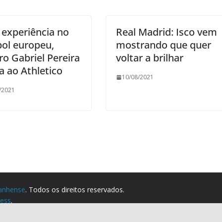
experiência no
Real Madrid: Isco vem
bol europeu,
mostrando que quer
ro Gabriel Pereira
voltar a brilhar
a ao Athletico
10/08/2021
/2021
anhense
. Todos os direitos reservados.
ess
.