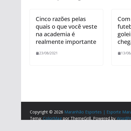
Cinco razões pelas
Com 
quais o que você veste
fute
na academia é
golei
realmente importante
cheg
23/08/2021
13/08
Copyright © 2026
Maranhão Esportes | Esporte Mar
Tema:
ColorMag
por ThemeGrill. Powered by
WordPr