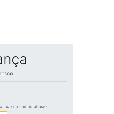
ança
nosco.
ao lado no campo abaixo