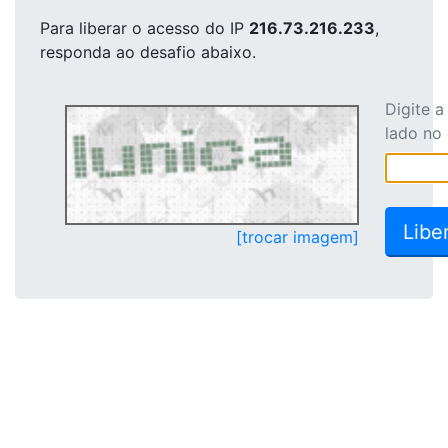
Para liberar o acesso
do IP
216.73.216.233
,
responda ao desafio abaixo.
Digite 
lado no
[trocar imagem]