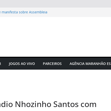
e manifesta sobre Assembleia
tam Sérgio Frota
acta hormônios e
Campeonato Sul-americano FIA
puta acontecerá em outubro em
r a correr
R
JOGOS AO VIVO
PARCEIROS
AGÊNCIA MARANHÃO ES
tádio Nhozinho Santos com