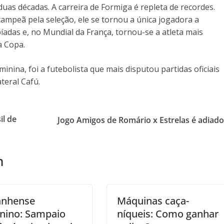
as décadas. A carreira de Formiga é repleta de recordes.
ampeã pela seleção, ele se tornou a única jogadora a
adas e, no Mundial da França, tornou-se a atleta mais
 Copa.
minina, foi a futebolista que mais disputou partidas oficiais
teral Cafú.
il de
Jogo Amigos de Romário x Estrelas é adiad
m
anhense
Máquinas caça-
nino: Sampaio
níqueis: Como ganhar