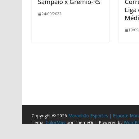
Sampaio x Grêmio-RS
Corr
Liga
24/09/2022
Médi
19/09
Copyright © 2026
Maranhão Esportes | Esporte Mar
Tema:
ColorMag
por ThemeGrill. Powered by
WordPr