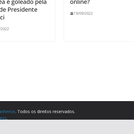
êa é goleado pela
online?
 de Presidente
19/09/2022
ci
/2022
anhense
. Todos os direitos reservados.
ess
.