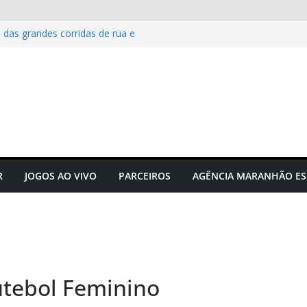
 das grandes corridas de rua e
ção para evitar lesões
Maranhão e projeta confronto
e C
 novos times para o
do em novembro
to do futebol maranhense
ngressos do jogo Maranhão x
R
JOGOS AO VIVO
PARCEIROS
AGÊNCIA MARANHÃO ES
utebol Feminino