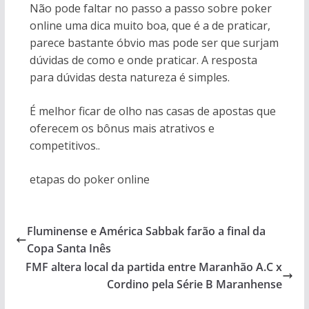
Não pode faltar no passo a passo sobre poker
online uma dica muito boa, que é a de praticar,
parece bastante óbvio mas pode ser que surjam
dúvidas de como e onde praticar. A resposta
para dúvidas desta natureza é simples.
É melhor ficar de olho nas casas de apostas que
oferecem os bônus mais atrativos e
competitivos..
etapas do poker online
Fluminense e América Sabbak farão a final da
Copa Santa Inês
FMF altera local da partida entre Maranhão A.C x
Cordino pela Série B Maranhense