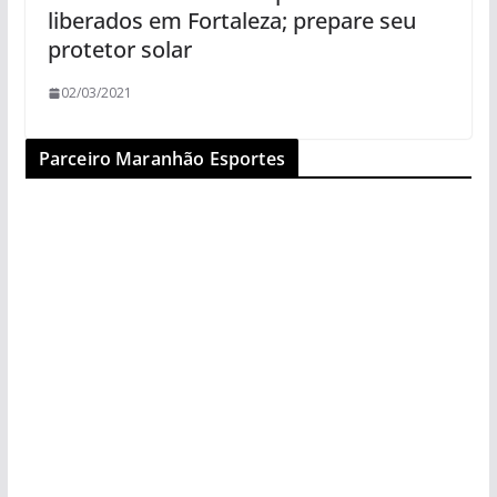
liberados em Fortaleza; prepare seu
protetor solar
02/03/2021
Parceiro Maranhão Esportes