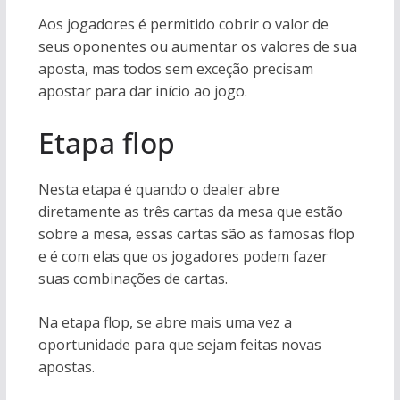
Aos jogadores é permitido cobrir o valor de
seus oponentes ou aumentar os valores de sua
aposta, mas todos sem exceção precisam
apostar para dar início ao jogo.
Etapa flop
Nesta etapa é quando o dealer abre
diretamente as três cartas da mesa que estão
sobre a mesa, essas cartas são as famosas flop
e é com elas que os jogadores podem fazer
suas combinações de cartas.
Na etapa flop, se abre mais uma vez a
oportunidade para que sejam feitas novas
apostas.