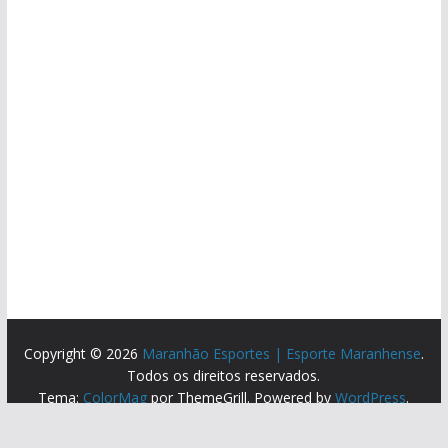
Copyright © 2026
Maranhão Esportes | Esporte Maranhense
.
Todos os direitos reservados.
Tema:
ColorMag
por ThemeGrill. Powered by
WordPress
.