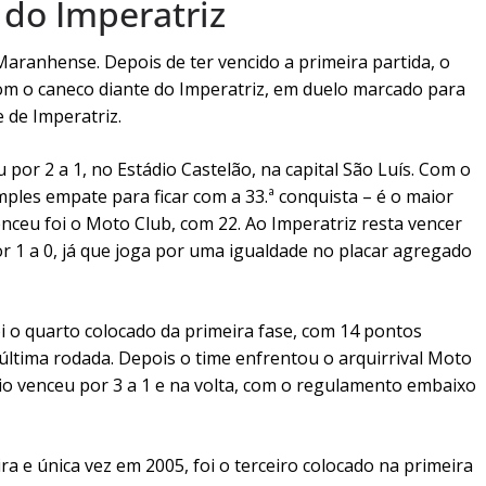
e do Imperatriz
ranhense. Depois de ter vencido a primeira partida, o
m o caneco diante do Imperatriz, em duelo marcado para
e de Imperatriz.
 por 2 a 1, no Estádio Castelão, na capital São Luís. Com o
mples empate para ficar com a 33.ª conquista – é o maior
ceu foi o Moto Club, com 22. Ao Imperatriz resta vencer
r 1 a 0, já que joga por uma igualdade no placar agregado
i o quarto colocado da primeira fase, com 14 pontos
 última rodada. Depois o time enfrentou o arquirrival Moto
io venceu por 3 a 1 e na volta, com o regulamento embaixo
a e única vez em 2005, foi o terceiro colocado na primeira