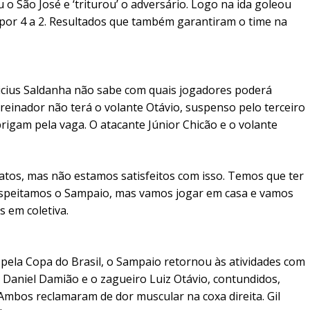
 o São José e ‘triturou’ o adversário. Logo na ida goleou
e por 4 a 2. Resultados que também garantiram o time na
nicius Saldanha não sabe com quais jogadores poderá
treinador não terá o volante Otávio, suspenso pelo terceiro
rigam pela vaga. O atacante Júnior Chicão e o volante
os, mas não estamos satisfeitos com isso. Temos que ter
 Respeitamos o Sampaio, mas vamos jogar em casa e vamos
s em coletiva.
ela Copa do Brasil, o Sampaio retornou às atividades com
to Daniel Damião e o zagueiro Luiz Otávio, contundidos,
mbos reclamaram de dor muscular na coxa direita. Gil