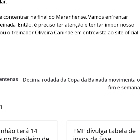
ar.
 se concentrar na final do Maranhense. Vamos enfrentar
inada. Então, é preciso ter atenção e tentar impor nosso
u o treinador Oliveira Canindé em entrevista ao site oficial
centenas
Decima rodada da Copa da Baixada movimenta 
fim e seman
m
nhão terá 14
FMF divulga tabela de
s no Brasileiro de
jogos da fase