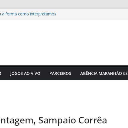
u a forma como interpretamos
tam Sérgio Frota
acta hormônios e
Campeonato Sul-americano FIA
puta acontecerá em outubro em
r a correr
R
JOGOS AO VIVO
PARCEIROS
AGÊNCIA MARANHÃO ES
tagem, Sampaio Corrêa