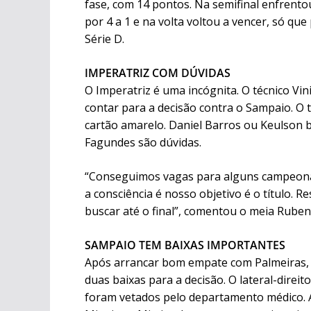
fase, com 14 pontos. Na semifinal enfrentou
por 4 a 1 e na volta voltou a vencer, só qu
Série D.
IMPERATRIZ COM DÚVIDAS
O Imperatriz é uma incógnita. O técnico Vi
contar para a decisão contra o Sampaio. O 
cartão amarelo. Daniel Barros ou Keulson b
Fagundes são dúvidas.
“Conseguimos vagas para alguns campeonat
a consciência é nosso objetivo é o título.
buscar até o final”, comentou o meia Ruben
SAMPAIO TEM BAIXAS IMPORTANTES
Após arrancar bom empate com Palmeiras, p
duas baixas para a decisão. O lateral-direi
foram vetados pelo departamento médico. A