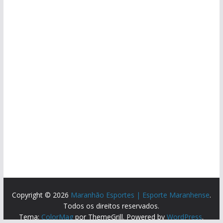
Copyright © 2026
Maranhão Esportes | Esporte Maranhense
.
Todos os direitos reservados.
Tema:
ColorMag
por ThemeGrill. Powered by
WordPress
.