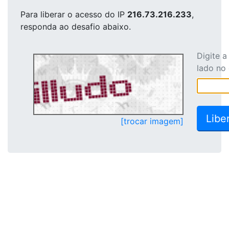
Para liberar o acesso
do IP
216.73.216.233
,
responda ao desafio abaixo.
Digite 
lado no
[trocar imagem]