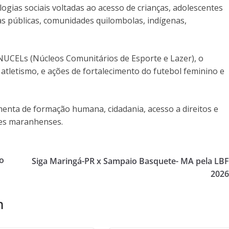
ogias sociais voltadas ao acesso de crianças, adolescentes
as públicas, comunidades quilombolas, indígenas,
s NUCELs (Núcleos Comunitários de Esporte e Lazer), o
o atletismo, e ações de fortalecimento do futebol feminino e
menta de formação humana, cidadania, acesso a direitos e
des maranhenses.
io
Siga Maringá-PR x Sampaio Basquete- MA pela LB
202
m