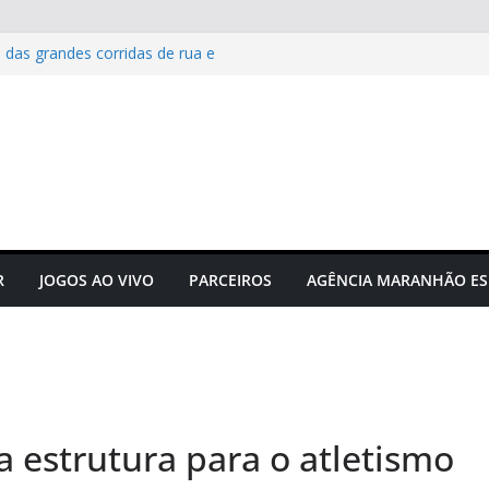
 das grandes corridas de rua e
ção para evitar lesões
Maranhão e projeta confronto
e C
 novos times para o
do em novembro
to do futebol maranhense
ngressos do jogo Maranhão x
R
JOGOS AO VIVO
PARCEIROS
AGÊNCIA MARANHÃO ES
estrutura para o atletismo