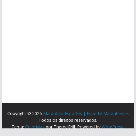
Copyright © 2026
Maranhão Esportes | Esporte Maranhense
.
Todos os direitos reservados.
Tema:
ColorMag
por ThemeGrill. Powered by
WordPress
.