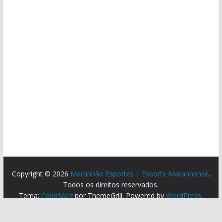
Copyright © 2026
Maranhão Esportes | Esporte Maranhense
.
Todos os direitos reservados.
Tema:
ColorMag
por ThemeGrill. Powered by
WordPress
.