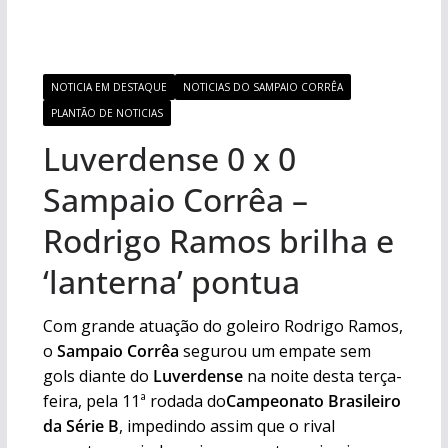
NOTICIA EM DESTAQUE
NOTICIAS DO SAMPAIO CORRÊA
PLANTÃO DE NOTICIAS
Luverdense 0 x 0
Sampaio Corrêa –
Rodrigo Ramos brilha e
‘lanterna’ pontua
Com grande atuação do goleiro Rodrigo Ramos,
o
Sampaio Corrêa
segurou um empate sem
gols diante do
Luverdense
na noite desta terça-
feira, pela 11ª rodada do
Campeonato Brasileiro
da Série B
, impedindo assim que o rival