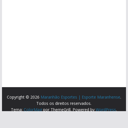
Copyright © 2026
Maranhão Esportes | Esporte Maranhense
.
Todos os direitos reservados.
Tema:
ColorMag
por ThemeGrill. Powered by
WordPress
.