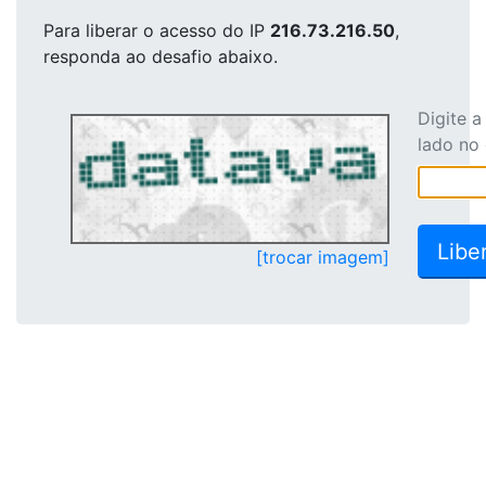
Para liberar o acesso
do IP
216.73.216.50
,
responda ao desafio abaixo.
Digite 
lado no
[trocar imagem]