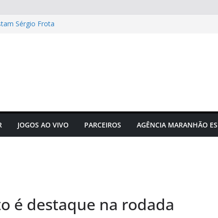
e manifesta sobre Assembleia
tam Sérgio Frota
ngressos do jogo Maranhão x
 das grandes corridas de rua e
ção para evitar lesões
gusto Neto é campeão
R
JOGOS AO VIVO
PARCEIROS
AGÊNCIA MARANHÃO ES
lto é destaque na rodada