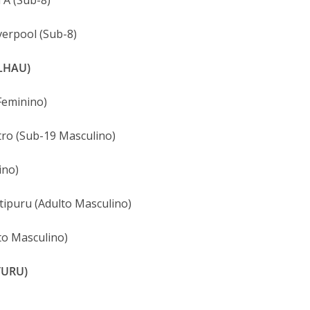
 A (Sub-8)
verpool (Sub-8)
ALHAU)
Feminino)
stro (Sub-19 Masculino)
ino)
ipuru (Adulto Masculino)
to Masculino)
TURU)