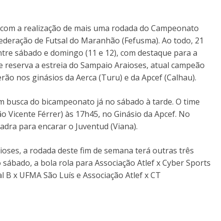
s com a realização de mais uma rodada do Campeonato
deração de Futsal do Maranhão (Fefusma). Ao todo, 21
tre sábado e domingo (11 e 12), com destaque para a
e reserva a estreia do Sampaio Araioses, atual campeão
rão nos ginásios da Aerca (Turu) e da Apcef (Calhau).
m busca do bicampeonato já no sábado à tarde. O time
o Vicente Férrer) às 17h45, no Ginásio da Apcef. No
dra para encarar o Juventud (Viana).
oses, a rodada deste fim de semana terá outras três
 sábado, a bola rola para Associação Atlef x Cyber Sports
l B x UFMA São Luís e Associação Atlef x CT