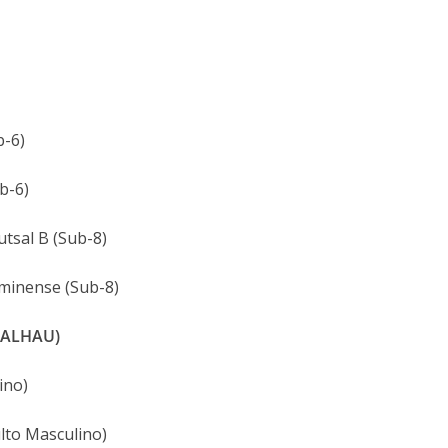
b-6)
b-6)
tsal B (Sub-8)
minense (Sub-8)
CALHAU)
ino)
lto Masculino)