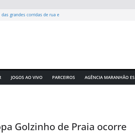
 das grandes corridas de rua e
ção para evitar lesões
Maranhão e projeta confronto
e C
 novos times para o
do em novembro
to do futebol maranhense
ngressos do jogo Maranhão x
R
JOGOS AO VIVO
PARCEIROS
AGÊNCIA MARANHÃO ES
opa Golzinho de Praia ocorre