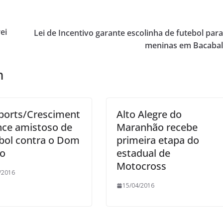
ei
Lei de Incentivo garante escolinha de futebol par
meninas em Bacaba
m
ports/Cresciment
Alto Alegre do
nce amistoso de
Maranhão recebe
ibol contra o Dom
primeira etapa do
o
estadual de
Motocross
/2016
15/04/2016