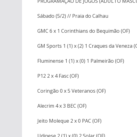
PROGRAMAÇÃO DE JOGOS (ADULTO MASC
Sábado (5/2) // Praia do Calhau
GMC 6 x 1 Corinthians do Bequimão (OF)
GM Sports 1 (1) x (2) 1 Craques da Veneza (
Fluminense 1 (1) x (0) 1 Palmeirão (OF)
P12 2 x 4 Fasc (OF)
Coringão 0 x 5 Veteranos (OF)
Alecrim 4 x 3 BEC (OF)
Jeito Moleque 2 x 0 PAC (OF)
Udinese 2 (1) x (0) 2 Solar (OF)