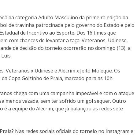
eã da categoria Adulto Masculino da primeira edição da
bol de travinha patrocinada pelo governo do Estado e pelo
stadual de Incentivo ao Esporte. Dos 16 times que
m com chances de levantar a taça: Veteranos, Udinese,
grande de decisão do torneio ocorrerão no domingo (13), a
 Luís.
s: Veteranos x Udinese e Alecrim x Jeito Moleque. Os
o da Copa Golzinho de Praia, marcado para as 10h.
eteranos chega com uma campanha impecável e com o ataque
esa menos vazada, sem ter sofrido um gol sequer. Outro
o é a equipe do Alecrim, que já balançou as redes sete
raia? Nas redes sociais oficiais do torneio no Instagram e