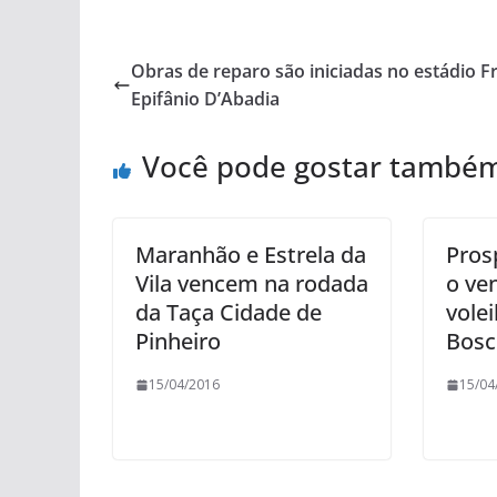
Obras de reparo são iniciadas no estádio Fr
Epifânio D’Abadia
Você pode gostar també
Maranhão e Estrela da
Pros
Vila vencem na rodada
o ve
da Taça Cidade de
vole
Pinheiro
Bosc
15/04/2016
15/04